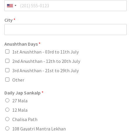
City
*
Anushthan Days
*
1st Anushthan - 03rd to 11th July
2nd Anushthan - 12th to 20th July
3rd Anushthan - 21st to 29th July
Other
Daily Jap Sankalp
*
27 Mala
12 Mala
Chalisa Path
108 Gayatri Mantra Lekhan